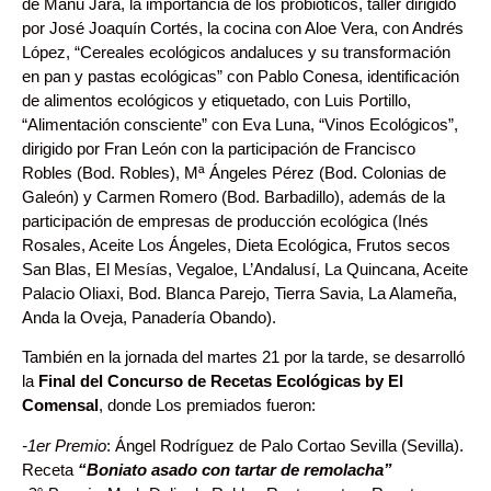
de Manu Jara, la importancia de los probióticos, taller dirigido
por José Joaquín Cortés, la cocina con Aloe Vera, con Andrés
López, “Cereales ecológicos andaluces y su transformación
en pan y pastas ecológicas” con Pablo Conesa, identificación
de alimentos ecológicos y etiquetado, con Luis Portillo,
“Alimentación consciente” con Eva Luna, “Vinos Ecológicos”,
dirigido por Fran León con la participación de Francisco
Robles (Bod. Robles), Mª Ángeles Pérez (Bod. Colonias de
Galeón) y Carmen Romero (Bod. Barbadillo), además de la
participación de empresas de producción ecológica (Inés
Rosales, Aceite Los Ángeles, Dieta Ecológica, Frutos secos
San Blas, El Mesías, Vegaloe, L’Andalusí, La Quincana, Aceite
Palacio Oliaxi, Bod. Blanca Parejo, Tierra Savia, La Alameña,
Anda la Oveja, Panadería Obando).
También en la jornada del martes 21 por la tarde, se desarrolló
la
Final del Concurso de Recetas Ecológicas by El
Comensal
, donde Los premiados fueron:
-1er Premio
: Ángel Rodríguez de Palo Cortao Sevilla (Sevilla).
Receta
“Boniato asado con tartar de remolacha”