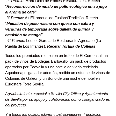
-2° Premio
: Mark Delia de Robles Restaurantes. Receta
“
Reconstrucción de muslo de pollo ecológico en su jugo
al aroma de café”
-3º Premio
: Alí Elkardoudi de Fusión&Tradición. Receta
“
Medallón de pollo relleno con queso con cabra y
verduras de temporada sobre galleta de quinoa y
emulsión de mango”
–
4° Premio
: Leonor García de Restaurante Agredano (La
Puebla de Los Infantes).
Receta: Tortilla de Collejas
Todos los premiados recibieron un trofeo de El Comensal, un
pack de vinos de Bodegas Barbadillo, un pack de productos
aportados por Ecovalia y una botella de vidrio reciclado
Aquabona; el ganador además, recibió un estuche de vinos de
Colonias de Galeón y un Bono de una noche de hotel en
Eurostars Torre Sevilla.
Agradecimiento especial a Sevilla City Office y Ayuntamiento
de Sevilla por su apoyo y colaboración como coorganizadores
del proyecto.
Y a todos los colaboradores y patrocinadores, Fundación