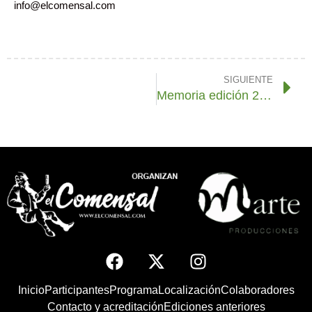
info@elcomensal.com
SIGUIENTE
Memoria edición 2024
Inicio
Participantes
Programa
Localización
Colaboradores
Contacto y acreditación
Ediciones anteriores